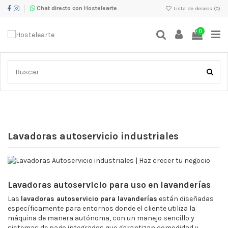
Chat directo con Hostelearte
Lista de deseos (
0
)
0
Inicio
Limpieza e higiene para bares y restaurantes
Lavadoras
industriales y profesionales: desde 8 a 100 kg
Lavadoras autoservicio
industriales
Lavadoras autoservicio industriales
Lavadoras autoservicio para uso en lavanderías
Las
lavadoras autoservicio para lavanderías
están diseñadas
específicamente para entornos donde el cliente utiliza la
máquina de manera autónoma, con un manejo sencillo y
sistemas de pago integrados que garantizan comodidad y