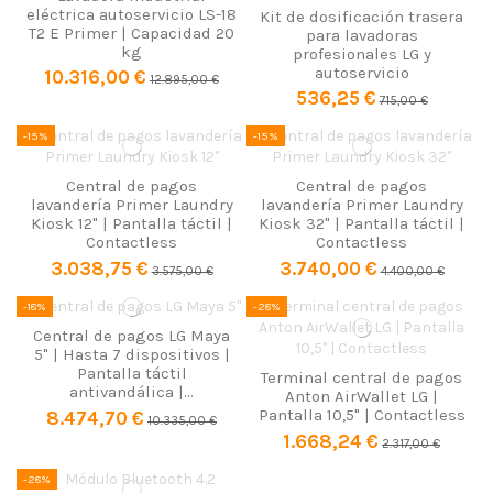
eléctrica autoservicio LS-18
Kit de dosificación trasera
T2 E Primer | Capacidad 20
para lavadoras
kg
profesionales LG y
autoservicio
10.316,00 €
12.895,00 €
536,25 €
715,00 €
-15%
-15%
Central de pagos
Central de pagos
lavandería Primer Laundry
lavandería Primer Laundry
Kiosk 12" | Pantalla táctil |
Kiosk 32" | Pantalla táctil |
Contactless
Contactless
3.038,75 €
3.740,00 €
3.575,00 €
4.400,00 €
-18%
-28%
Central de pagos LG Maya
5" | Hasta 7 dispositivos |
Pantalla táctil
Terminal central de pagos
antivandálica |...
Anton AirWallet LG |
Pantalla 10,5" | Contactless
8.474,70 €
10.335,00 €
1.668,24 €
2.317,00 €
-28%