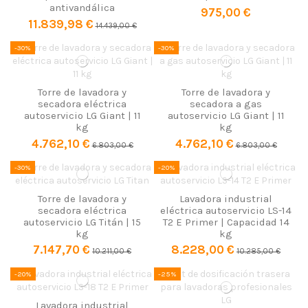
antivandálica
975,00 €
11.839,98 €
14.439,00 €
-30%
-30%
Torre de lavadora y
Torre de lavadora y
secadora eléctrica
secadora a gas
autoservicio LG Giant | 11
autoservicio LG Giant | 11
kg
kg
4.762,10 €
4.762,10 €
6.803,00 €
6.803,00 €
-30%
-20%
Torre de lavadora y
Lavadora industrial
secadora eléctrica
eléctrica autoservicio LS-14
autoservicio LG Titán | 15
T2 E Primer | Capacidad 14
kg
kg
7.147,70 €
8.228,00 €
10.211,00 €
10.285,00 €
-20%
-25%
Lavadora industrial