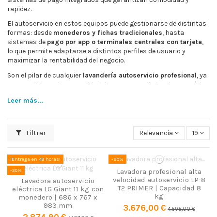
rapidez.
El autoservicio en estos equipos puede gestionarse de distintas
formas: desde
monederos y fichas tradicionales
, hasta
sistemas de
pago por app o terminales centrales con tarjeta
,
lo que permite adaptarse a distintos perfiles de usuario y
maximizar la rentabilidad del negocio.
Son el pilar de cualquier
lavandería autoservicio profesional
, ya
que combinan alta capacidad de carga con eficiencia energética
e hídrica, reduciendo tiempos de lavado y optimizando costes
Leer más...
operativos.
Además, estas máquinas se caracterizan por su
robustez,
ciclos programables y larga vida útil
, lo que las convierte en
Filtrar
Relevancia
19
una inversión estratégica para negocios que buscan ofrecer un
servicio fiable, rentable y adaptado a la demanda actual de
autoservicio.
¡Entrega en 48 horas!
-20%
-30%
Lavadora profesional alta
velocidad autoservicio LP-8
Lavadora autoservicio
T2 PRIMER | Capacidad 8
eléctrica LG Giant 11 kg con
kg
monedero | 686 x 767 x
983 mm
3.676,00 €
4.595,00 €