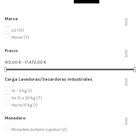
Marca


LG
(10)
Primer
(7)
Precio


413,00 € - 17.472,00 €
Carga Lavadoras/Secardoras Industriales


10 - 11 kg
(1)
De 10 a 30 kg
(7)
Hasta 10 kg
(1)
Monedero


Monedero externo superior
(2)