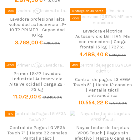
2.874,90 €
4.107,00 €
-20%
¡Entrega en 48 horas!
-30%
Lavadora profesional alta
velocidad autoservicio LP-
10 T2 PRIMER | Capacidad
Lavadora eléctrica
10 kg
Autoservicio LG TITAN ME
con monedero | Carga
3.768,00 €
4.710,00 €
frontal 15 kg | 737 x...
4.488,40 €
6.412,00 €
-20%
-18%
Primer LS-22 Lavadora
Industrial Autoservicio
Central de pagos LG VEGA
Alta Velocidad| Carga 22 -
Touch 5” | Hasta 12 canales
25 kg
| Pantalla táctil
antivandálica
11.072,00 €
13.840,00 €
10.554,22 €
12.871,00 €
-18%
Central de Pagos LG VEGA
Nayax Lector de tarjetas
Touch 7” | Hasta 32 canales
VPOS Touch | Pagos sin
| Pantalla táctil
efectivo | Hasta 6 canales