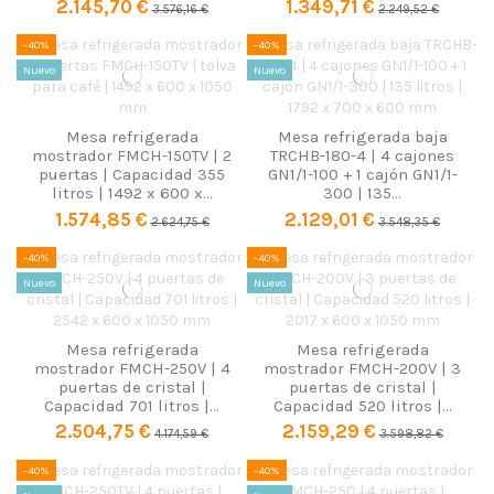
2.145,70 €
1.349,71 €
3.576,16 €
2.249,52 €
-40%
-40%
Nuevo
Nuevo
Mesa refrigerada
Mesa refrigerada baja
mostrador FMCH-150TV | 2
TRCHB-180-4 | 4 cajones
puertas | Capacidad 355
GN1/1-100 + 1 cajón GN1/1-
litros | 1492 x 600 x...
300 | 135...
1.574,85 €
2.129,01 €
2.624,75 €
3.548,35 €
-40%
-40%
Nuevo
Nuevo
Mesa refrigerada
Mesa refrigerada
mostrador FMCH-250V | 4
mostrador FMCH-200V | 3
puertas de cristal |
puertas de cristal |
Capacidad 701 litros |...
Capacidad 520 litros |...
2.504,75 €
2.159,29 €
4.174,59 €
3.598,82 €
-40%
-40%