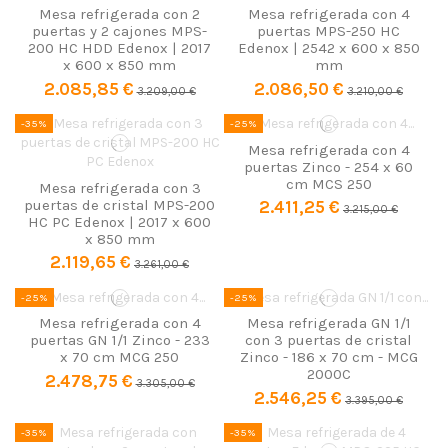
Mesa refrigerada con 2
Mesa refrigerada con 4
puertas y 2 cajones MPS-
puertas MPS-250 HC
200 HC HDD Edenox | 2017
Edenox | 2542 x 600 x 850
x 600 x 850 mm
mm
2.085,85 €
2.086,50 €
3.209,00 €
3.210,00 €
-35%
-25%
Mesa refrigerada con 4
puertas Zinco - 254 x 60
cm MCS 250
Mesa refrigerada con 3
puertas de cristal MPS-200
2.411,25 €
3.215,00 €
HC PC Edenox | 2017 x 600
x 850 mm
2.119,65 €
3.261,00 €
-25%
-25%
Mesa refrigerada con 4
Mesa refrigerada GN 1/1
puertas GN 1/1 Zinco - 233
con 3 puertas de cristal
x 70 cm MCG 250
Zinco - 186 x 70 cm - MCG
2000C
2.478,75 €
3.305,00 €
2.546,25 €
3.395,00 €
-35%
-35%