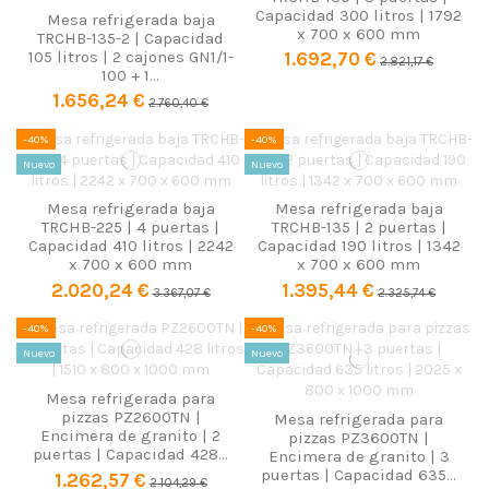
Capacidad 300 litros | 1792
Mesa refrigerada baja
x 700 x 600 mm
TRCHB-135-2 | Capacidad
105 litros | 2 cajones GN1/1-
1.692,70 €
2.821,17 €
100 + 1...
1.656,24 €
2.760,40 €
-40%
-40%
Nuevo
Nuevo
Mesa refrigerada baja
Mesa refrigerada baja
TRCHB-225 | 4 puertas |
TRCHB-135 | 2 puertas |
Capacidad 410 litros | 2242
Capacidad 190 litros | 1342
x 700 x 600 mm
x 700 x 600 mm
2.020,24 €
1.395,44 €
3.367,07 €
2.325,74 €
-40%
-40%
Nuevo
Nuevo
Mesa refrigerada para
pizzas PZ2600TN |
Mesa refrigerada para
Encimera de granito | 2
pizzas PZ3600TN |
puertas | Capacidad 428...
Encimera de granito | 3
puertas | Capacidad 635...
1.262,57 €
2.104,29 €