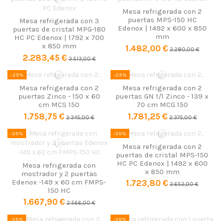
Mesa refrigerada con 2
puertas MPS-150 HC
Mesa refrigerada con 3
Edenox | 1492 x 600 x 850
puertas de cristal MPG-180
mm
HC PC Edenox | 1792 x 700
x 850 mm
1.482,00 €
2.280,00 €
2.283,45 €
3.513,00 €
-25%
-25%
Mesa refrigerada con 2
Mesa refrigerada con 2
puertas Zinco - 150 x 60
puertas GN 1/1 Zinco - 139 x
cm MCS 150
70 cm MCG 150
1.758,75 €
1.781,25 €
2.345,00 €
2.375,00 €
-35%
-35%
Mesa refrigerada con 2
puertas de cristal MPS-150
HC PC Edenox | 1492 x 600
Mesa refrigerada con
x 850 mm
mostrador y 2 puertas
Edenox -149 x 60 cm FMPS-
1.723,80 €
2.652,00 €
150 HC
1.667,90 €
2.566,00 €
-35%
-35%