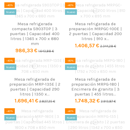
-40%
-40%
Nuevo
Nuevo
Mesa refrigerada
Mesa refrigerada de
compacta S903TOP | 3
preparación MRPGC-100E |
puertas | Capacidad 400
2 puertas | Capacidad 200
litros | 1365 x 700 x 880
litros | 910 x...
mm
1.406,57 €
2.344,28 €
986,33 €
1.643,88 €
-40%
-40%
Nuevo
Nuevo
Mesa refrigerada de
Mesa refrigerada de
preparación MRP-135E | 2
preparación MRPG-180 |
puertas | Capacidad 290
Encimera de granito | 3
litros | 1350 x...
puertas | 455 litros...
1.696,41 €
1.748,32 €
2.827,35 €
2.913,87 €
-40%
-40%
Nuevo
Nuevo