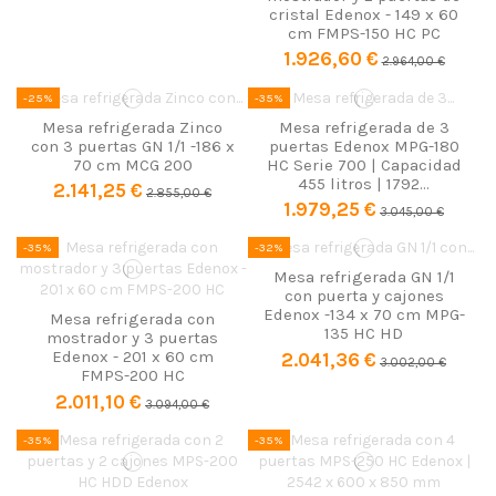
cristal Edenox - 149 x 60
cm FMPS-150 HC PC
1.926,60 €
2.964,00 €
-25%
-35%
Mesa refrigerada Zinco
Mesa refrigerada de 3
con 3 puertas GN 1/1 -186 x
puertas Edenox MPG-180
70 cm MCG 200
HC Serie 700 | Capacidad
455 litros | 1792...
2.141,25 €
2.855,00 €
1.979,25 €
3.045,00 €
-35%
-32%
Mesa refrigerada GN 1/1
con puerta y cajones
Edenox -134 x 70 cm MPG-
Mesa refrigerada con
135 HC HD
mostrador y 3 puertas
Edenox - 201 x 60 cm
2.041,36 €
3.002,00 €
FMPS-200 HC
2.011,10 €
3.094,00 €
-35%
-35%