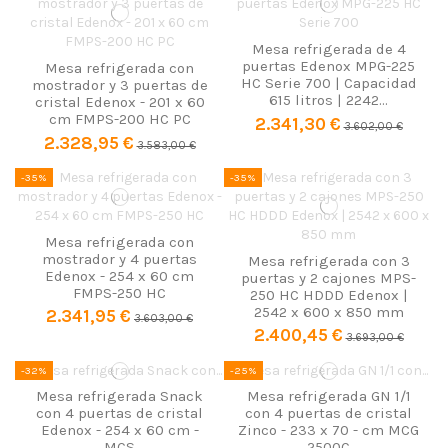
Mesa refrigerada de 4
puertas Edenox MPG-225
Mesa refrigerada con
HC Serie 700 | Capacidad
mostrador y 3 puertas de
615 litros | 2242...
cristal Edenox - 201 x 60
cm FMPS-200 HC PC
2.341,30 €
3.602,00 €
2.328,95 €
3.583,00 €
-35%
-35%
Mesa refrigerada con
mostrador y 4 puertas
Mesa refrigerada con 3
Edenox - 254 x 60 cm
puertas y 2 cajones MPS-
FMPS-250 HC
250 HC HDDD Edenox |
2542 x 600 x 850 mm
2.341,95 €
3.603,00 €
2.400,45 €
3.693,00 €
-32%
-25%
Mesa refrigerada Snack
Mesa refrigerada GN 1/1
con 4 puertas de cristal
con 4 puertas de cristal
Edenox - 254 x 60 cm -
Zinco - 233 x 70 - cm MCG
MCS
2500C