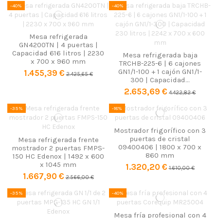
-40%
-40%
Mesa refrigerada
GN4200TN | 4 puertas |
Capacidad 616 litros | 2230
Mesa refrigerada baja
x 700 x 960 mm
TRCHB-225-6 | 6 cajones
GN1/1-100 + 1 cajón GN1/1-
1.455,39 €
2.425,65 €
300 | Capacidad...
2.653,69 €
4.422,82 €
-35%
-18%
Mostrador frigorífico con 3
puertas de cristal
Mesa refrigerada frente
09400406 | 1800 x 700 x
mostrador 2 puertas FMPS-
860 mm
150 HC Edenox | 1492 x 600
x 1045 mm
1.320,20 €
1.610,00 €
1.667,90 €
2.566,00 €
-35%
-40%
Mesa fría profesional con 4