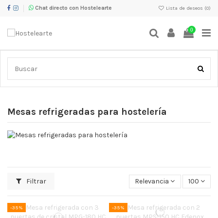
Chat directo con Hostelearte
Lista de deseos (
0
)
0
Inicio
Maquinaria de Frío
Mesas refrigeradas para hostelería
Mesas refrigeradas para hostelería
Filtrar
Relevancia
100
-35%
-35%