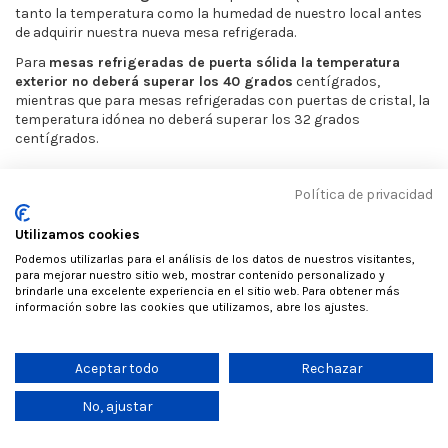
tanto la temperatura como la humedad de nuestro local antes
de adquirir nuestra nueva mesa refrigerada.
Para
mesas refrigeradas de puerta sólida la temperatura
exterior no deberá superar los 40 grados
centígrados,
mientras que para mesas refrigeradas con puertas de cristal, la
temperatura idónea no deberá superar los 32 grados
centígrados.
Política de privacidad
Refrigeración y descongelación en las mesas
refrigeradas industriales.
Utilizamos cookies
Estos dos aspectos son muy importantes a la hora de
elegir
Podemos utilizarlas para el análisis de los datos de nuestros visitantes,
una mesa refrigerada de forma correcta
, vamos a explicaros
para mejorar nuestro sitio web, mostrar contenido personalizado y
en que consisten ambos y como influyen en el tipo de mesa de
brindarle una excelente experiencia en el sitio web. Para obtener más
refrigeración.
información sobre las cookies que utilizamos, abre los ajustes.
Podemos encontrar
dos tipos de refrigeración en este tipo de
productos
:
Aceptar todo
Rechazar
Mesas de refrigeración estática
. En este tipo de mesas
No, ajustar
refrigeradas, el frío se extiende por caída. Son perfectas
para productos que requieren un ambiente húmedo para