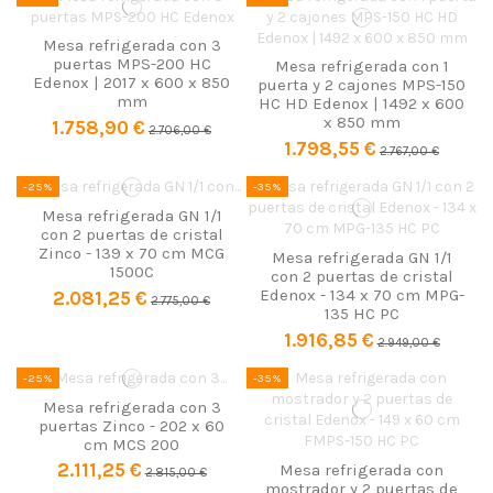
Mesa refrigerada con 3
puertas MPS-200 HC
Mesa refrigerada con 1
Edenox | 2017 x 600 x 850
puerta y 2 cajones MPS-150
mm
HC HD Edenox | 1492 x 600
x 850 mm
1.758,90 €
2.706,00 €
1.798,55 €
2.767,00 €
-25%
-35%
Mesa refrigerada GN 1/1
con 2 puertas de cristal
Zinco - 139 x 70 cm MCG
Mesa refrigerada GN 1/1
1500C
con 2 puertas de cristal
Edenox - 134 x 70 cm MPG-
2.081,25 €
2.775,00 €
135 HC PC
1.916,85 €
2.949,00 €
-25%
-35%
Mesa refrigerada con 3
puertas Zinco - 202 x 60
cm MCS 200
2.111,25 €
Mesa refrigerada con
2.815,00 €
mostrador y 2 puertas de