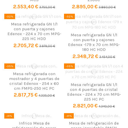
2.553,40 €
2.895,00 €
3.755,00 €
3.860,00 €
-32%
-32%
Mesa refrigerada GN 1/1
con puerta y cajones
Edenox - 224 x 70 cm MPG-
Mesa refrigerada GN 1/1
225 HC HDD
con puerta y cajones
Edenox -179 x 70 cm MPG-
2.705,72 €
3.979,00 €
180 HC HDD
2.348,72 €
3.454,00 €
-35%
-35%
Mesa refrigerada con
mostrador y 4 puertas de
cristal Edenox - 254 x 60
Mesa refrigerada GN 1/1
cm FMPS-250 HC PC
con 4 puertas de cristal
Edenox - 224 x 70 cm MPG-
2.817,75 €
4.335,00 €
225 HC PC
2.821,00 €
4.340,00 €
-31%
-31%
Infrico Mesa de
Mesa de refrigeración de