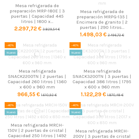
Mesa refrigerada de
preparación MRP-180E | 3
Mesa refrigerada de
puertas | Capacidad 445
preparación MRPG-135 |
litros | 1800 x...
Encimera de granito | 2
puertas | 290 litros...
2.297,72 €
3.829,54 €
1.498,03 €
2.496,72 €
-40%
-40%
Nuevo
Nuevo
Mesa refrigerada
Mesa refrigerada
SNACK2200TN | 2 puertas |
SNACK3200TN | 3 puertas |
Capacidad 260 litros | 1360
Capacidad 386 litros | 1795
x 600 x 960 mm
x 600 x 960 mm
966,55 €
1.122,29 €
1.610,92 €
1.870,48 €
-40%
-40%
Nuevo
Nuevo
Mesa refrigerada MRCH-
150V | 2 puertas de cristal |
Mesa refrigerada MRCH-
Capacidad 250 litros | 1492
200V | 3 puertas de cristal