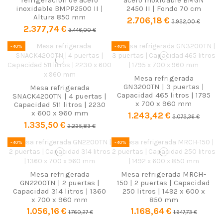
refrigeración de acero
acero inoxidable BMGN
inoxidable BMPP2500 II |
2450 II | Fondo 70 cm
Altura 850 mm
2.706,18 €
3.922,00 €
2.377,74 €
3.446,00 €
-40%
-40%
Mesa refrigerada
GN3200TN | 3 puertas |
Mesa refrigerada
Capacidad 465 litros | 1795
SNACK4200TN | 4 puertas |
x 700 x 960 mm
Capacidad 511 litros | 2230
x 600 x 960 mm
1.243,42 €
2.072,36 €
1.335,50 €
2.225,83 €
-40%
-40%
Mesa refrigerada
Mesa refrigerada MRCH-
GN2200TN | 2 puertas |
150 | 2 puertas | Capacidad
Capacidad 314 litros | 1360
250 litros | 1492 x 600 x
x 700 x 960 mm
850 mm
1.056,16 €
1.168,64 €
1.760,27 €
1.947,73 €