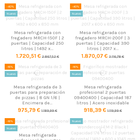
-40%
-40%
Nuevo
Nuevo
Mesa refrigerada con
Mesa refrigerada con
fregadero MRCH-150F | 2
fregadero MRCH-200F | 3
puertas | Capacidad 250
puertas | Capacidad 390
litros | 1492 x...
litros | 2017 x...
1.720,51 €
1.870,07 €
2.867,52 €
3.116,78 €
-18%
-18%
Nuevo
Nuevo
Mesa refrigerada de 3
Mesa refrigerada
puertas para preparación
profesional 2 puertas
de pizzas | 8 GN 1/6 |
09400400 | Capacidad 187
Encimera de...
litros | Acero inoxidable
975,79 €
918,39 €
1.189,99 €
1.119,99 €
-18%
Nuevo
Nuevo
Mesa refrigerada