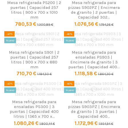
Mesa refrigerada PS200 | 2
Mesa refrigerada para
puertas | Capacidad 257
pizzas S902PZ | Encimera
litros | 900 x 700 x 1010
de granito | 2 puertas |
mm
Capacidad 302...
780,53 €
1.076,56 €
1.300,89 €
1.794,26 €
-40%
-40%
Nuevo
Nuevo
Mesa refrigerada S901 | 2
Mesa refrigerada para
puertas | Capacidad 257
ensaladas PS903 |
litros | 900 x 700 x 880
Encimera de granito | 3
mm
puertas | Capacidad 400...
710,70 €
1.118,58 €
1.184,50 €
1.864,30 €
-40%
-40%
Nuevo
Nuevo
Mesa refrigerada para
Mesa refrigerada para
ensaladas PS300 | 3
pizzas S903PZ | Encimera
puertas | Capacidad 400
de granito | 3 puertas |
litros | 1365 x 700 x...
Capacidad 400...
1.080,26 €
1.172,96 €
1.800,44 €
1.954,94 €