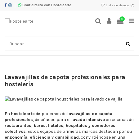
Chat directo con Hostelearte
Lista de deseos (
0
)
0
Inicio
Limpieza e higiene para bares y restaurantes
Lavavajillas de
capota profesionales para hostelería
Lavavajillas de capota profesionales para
hostelería
En
Hostelearte
disponemos de
lavavajillas de capota
profesionales
, diseñados para el
lavado intensivo
en cocinas de
restaurantes, bares, hoteles, hospitales y comedores
colectivos
. Estos equipos de primeras marcas destacan por su
ergonomía, eficiencia y durabilidad
, convirtiéndose en una