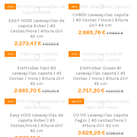
profesionales
ofrecen:
-39%
-40%
Cestas de gran tamaño
(50x50 o 60x60 cm) para lavar un gran
CH800 Lavavajillas capota
volumen en cada ciclo.
| 40 Cestas / Hora | Altura
EASY H500 Lavavajillas de
Múltiples programas de lavado
que se adaptan al tipo de vajilla
útil 44 cm
capota Asber | 40
y nivel de suciedad.
Cestas/Hora | Altura útil
2.669,76 €
4.449,60 €
Paneles de control avanzados
con sistemas digitales o
42 cm
electromecánicos de fácil uso.
2.273,47 €
3.727,00 €
Altura útil optimizada
para utensilios de cocina de gran tamaño.
Potencias de 6 a 21 kW
, con conexión trifásica en modelos de
-39%
-39%
alta capacidad.
Mantenimiento y cuidados
Elettrobar Fast 80
Elettrobar Ocean 81
Para prolongar la vida útil de tu lavavajillas de capota, es
Lavavajillas capota | 45
Lavavajillas capota | 45
fundamental realizar
limpiezas diarias
y un
mantenimiento
Cestas / Hora | Altura útil
Cestas / Hora | Altura útil
preventivo periódico
. Mantener los filtros limpios, revisar
45 cm
45 cm
juntas y conexiones, así como utilizar productos de limpieza
2.665,70 €
2.757,20 €
4.370,00 €
4.520,00 €
específicos para lavavajillas industriales, garantiza un
funcionamiento óptimo y seguro en todo momento.
-39%
-36,75%
Easy H510 Lavavajillas de
CO-110 Lavavajillas capota
capota Asber | 65
Fagor | 40 cestas/hora |
Cestas/Hora | Altura útil
Altura útil 43 cm
42 cm
3.629,29 €
5.738,00 €