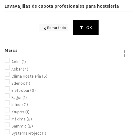
Lavavajillas de capota profesionales para hostelería
OK
Borrar todo
Marca


Adler
(1)
Asber
(4)
Clima Hostelería
(5)
Edenox
(1)
Elettrobar
(2)
Fagor
(1)
Infrico
(1)
Krupps
(1)
Máxima
(2)
Sammic
(2)
Systems Project
(1)