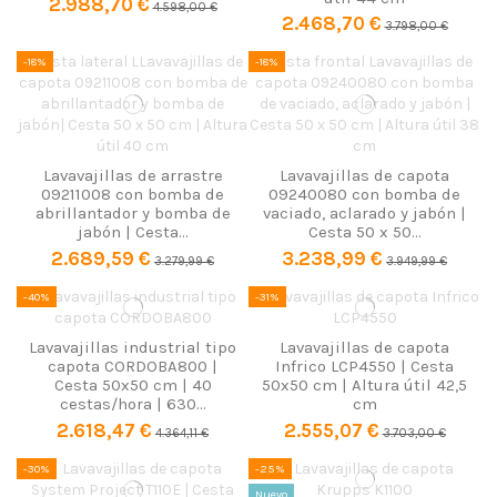
2.988,70 €
4.598,00 €
2.468,70 €
3.798,00 €
-18%
-18%
Lavavajillas de arrastre
Lavavajillas de capota
09211008 con bomba de
09240080 con bomba de
abrillantador y bomba de
vaciado, aclarado y jabón |
jabón | Cesta...
Cesta 50 x 50...
2.689,59 €
3.238,99 €
3.279,99 €
3.949,99 €
-40%
-31%
Lavavajillas industrial tipo
Lavavajillas de capota
capota CORDOBA800 |
Infrico LCP4550 | Cesta
Cesta 50x50 cm | 40
50x50 cm | Altura útil 42,5
cestas/hora | 630...
cm
2.618,47 €
2.555,07 €
4.364,11 €
3.703,00 €
-30%
-25%
Nuevo