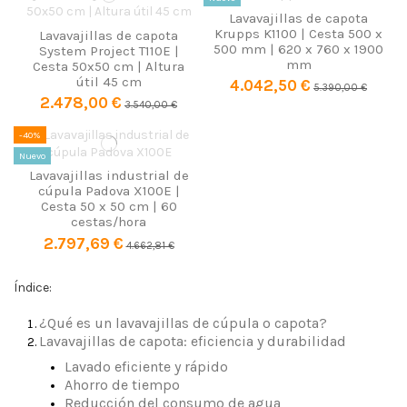
Lavavajillas de capota
Krupps K1100 | Cesta 500 x
Lavavajillas de capota
500 mm | 620 x 760 x 1900
System Project T110E |
mm
Cesta 50x50 cm | Altura
útil 45 cm
4.042,50 €
5.390,00 €
2.478,00 €
3.540,00 €
-40%
Nuevo
Lavavajillas industrial de
cúpula Padova X100E |
Cesta 50 x 50 cm | 60
cestas/hora
2.797,69 €
4.662,81 €
Índice:
¿Qué es un lavavajillas de cúpula o capota?
Lavavajillas de capota: eficiencia y durabilidad
Lavado eficiente y rápido
Ahorro de tiempo
Reducción del consumo de agua