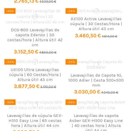
2.765,13 €
4.533,00 €
-35%
-25%
AX100 Active Lavavajillas
cúpula | 30 Cestas/Hora |
Altura útil 43 cm
DCG-800 Lavavajillas de
capota Edenox | 30
3.460,50 €
4.614,00 €
cestas/hora | Altura útil 42
cm
3.152,50 €
4.850,00 €
-25%
-25%
UX100 Ultra Lavavajillas
cúpula | 60 Cestas/Hora |
Lavavajillas de Capota NL
Altura útil 43 cm
1000 Adler | Cesta 500×500
mm
3.877,50 €
5.170,00 €
3.030,00 €
4.040,00 €
-35%
-35%
Lavavajillas de cúpula GEX-
Lavavajillas de capota
H510 Easy Line | 65 cestas
Asber GEX-H500 Easy Line
hora | Altura útil 44 cm
| 40 cestas hora | Altura
útil 44 cm