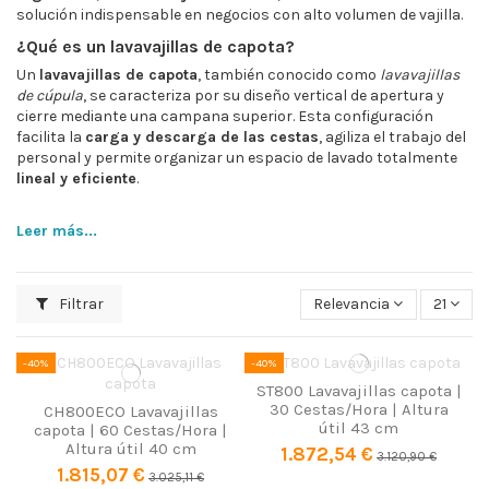
solución indispensable en negocios con alto volumen de vajilla.
¿Qué es un lavavajillas de capota?
Un
lavavajillas de capota
, también conocido como
lavavajillas
de cúpula
, se caracteriza por su diseño vertical de apertura y
cierre mediante una campana superior. Esta configuración
facilita la
carga y descarga de las cestas
, agiliza el trabajo del
personal y permite organizar un espacio de lavado totalmente
lineal y eficiente
.
Ventajas de los lavavajillas de capota
Leer más...
Rapidez y eficiencia:
completan ciclos en pocos minutos,
optimizando el servicio en horas punta.
Ahorro de agua y energía:
sistemas que reutilizan el agua de
lavado, reduciendo costes y consumo.
Filtrar
Relevancia
21
Alta capacidad:
capaces de procesar entre 700 y 1.000 platos
por hora, ideales para cocinas con gran demanda.
Durabilidad:
fabricados en acero inoxidable de máxima
-40%
-40%
resistencia, preparados para uso intensivo.
ST800 Lavavajillas capota |
Ergonomía:
su apertura vertical reduce esfuerzo físico y mejora
30 Cestas/Hora | Altura
CH800ECO Lavavajillas
la comodidad del operario.
útil 43 cm
capota | 60 Cestas/Hora |
Características principales
Altura útil 40 cm
1.872,54 €
3.120,90 €
1.815,07 €
Según el modelo y la marca, los
lavavajillas de capota
3.025,11 €