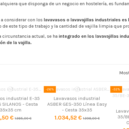
ualquiera que disponga de un negocio en hostelería, es funda
r a considerar con los
lavavasos o lavavajillas industriales e
 de este tipo de trabajo y la cantidad de vajilla limpia que p
a circunstancia actual, se ha
integrado en los lavavajillas ind
n de la vajilla.
Most
-26%
-32%
os industrial E-35
Lavavasos industrial
S SILANOS - Cesta
ASBER GES-350 Línea Easy
35x35 cm
- Cesta 35x35
Lavav
35/B
,50 €
1.034,52 €
1.385,00 €
1.398,00 €
C