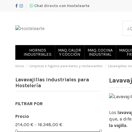
Chat directo con Hostelearte
HORNOS
MAQ. CALOR
MAQ. COCINA
MAQUI
INDUSTRIALES
Y COCCIÓN
INDUSTRIAL
FR
Inicio
Limpieza e higiene para bares y restaurantes
Lavavajillas i
Lavavajillas industriales para
Lavavaj
Hostelería
FILTRAR POR
Los
lavava
Precio
que, a dif
214,00 € - 16.348,00 €
la vajilla
.