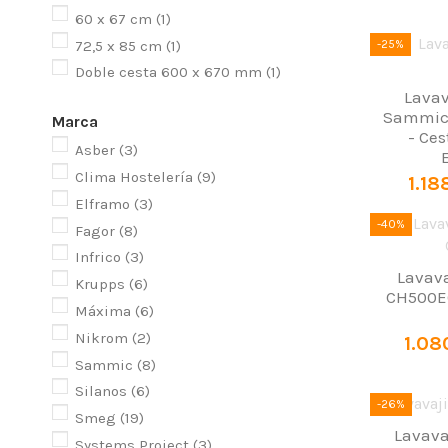
60 x 67 cm
(1)
72,5 x 85 cm
(1)
-25%
Doble cesta 600 x 670 mm
(1)
Lavav
Sammic 
Marca
- Ces
Asber
(3)
Clima Hostelería
(9)
1.18
Elframo
(3)
-40%
Fagor
(8)
Infrico
(3)
Lavava
Krupps
(6)
CH500EC
Máxima
(6)
Nikrom
(2)
1.08
Sammic
(8)
Silanos
(6)
-26%
Smeg
(19)
Lavava
Systems Project
(3)