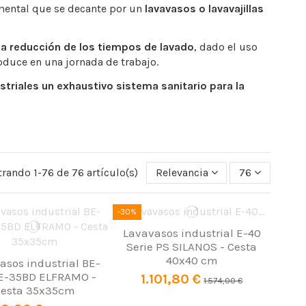
mental que se decante por un
lavavasos o lavavajillas
s la reducción de los tiempos de lavado
, dado el uso
roduce en una jornada de trabajo.
ustriales un exhaustivo sistema sanitario para la
rando 1-76 de 76 artículo(s)
Relevancia
76
-30%
Lavavasos industrial E-40
Serie PS SILANOS - Cesta
40x40 cm
asos industrial BE-
E-35BD ELFRAMO -
1.101,80 €
1.574,00 €
esta 35x35cm