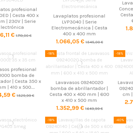
Lava
Conce
atos profesional
Cesta
ED | Cesta 400 x
Lavaplatos profesional
m | 230V | Serie
LVP3040 | Serie
Electrónica
Electromecánica | Cesta
1.
400 x 400 mm
86,11 €
1.719,00 €
1.066,05 €
1.545,00 €
-18%
-18%
sos profesional
0000 bomba de
tador | Cesta 350 x
Lavavasos 09240020
Lavava
m | 410 x 500...
bomba de abrillantador |
09240
Cesta 400 x 400 mm | 600
cm |
4,59 €
1.529,99 €
x 410 x 500 mm
2.7
1.352,99 €
1.649,99 €
-18%
-40%