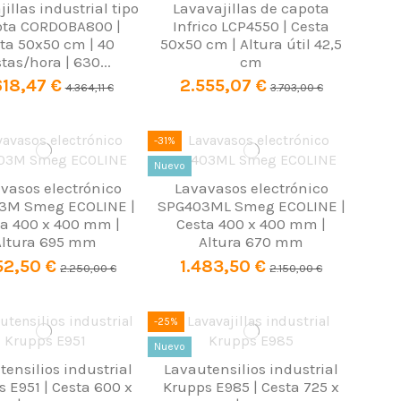
illas industrial tipo
Lavavajillas de capota
ota CORDOBA800 |
Infrico LCP4550 | Cesta
ta 50x50 cm | 40
50x50 cm | Altura útil 42,5
tas/hora | 630...
cm
618,47 €
2.555,07 €
4.364,11 €
3.703,00 €
-31%
Nuevo
vasos electrónico
Lavavasos electrónico
3M Smeg ECOLINE |
SPG403ML Smeg ECOLINE |
a 400 x 400 mm |
Cesta 400 x 400 mm |
Altura 695 mm
Altura 670 mm
52,50 €
1.483,50 €
2.250,00 €
2.150,00 €
-25%
Nuevo
ensilios industrial
Lavautensilios industrial
 E951 | Cesta 600 x
Krupps E985 | Cesta 725 x