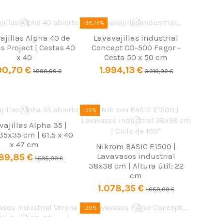
-33,75%
ajillas Alpha 40 de
Lavavajillas industrial
 Project | Cestas 40
Concept CO-500 Fagor -
x 40
Cesta 50 x 50 cm
190,70 €
1.994,13 €
1.890,00 €
3.010,00 €
-35%
vajillas Alpha 35 |
35x35 cm | 61,5 x 40
x 47 cm
Nikrom BASIC E1500 |
Lavavasos industrial
89,85 €
1.535,00 €
38x38 cm | Altura útil: 22
cm
1.078,35 €
1.659,00 €
-20%