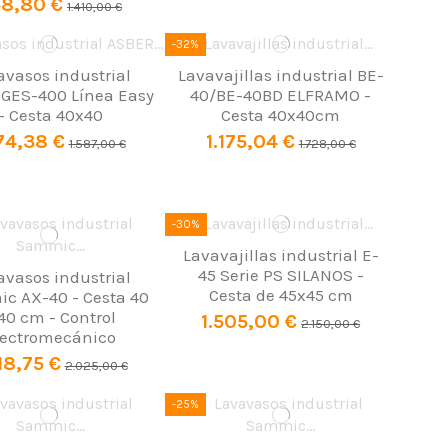
8,80 €
1.410,00 €
-32%
avasos industrial
Lavavajillas industrial BE-
GES-400 Línea Easy
40/BE-40BD ELFRAMO -
- Cesta 40x40
Cesta 40x40cm
174,38 €
1.175,04 €
1.587,00 €
1.728,00 €
-30%
Lavavajillas industrial E-
45 Serie PS SILANOS -
avasos industrial
Cesta de 45x45 cm
c AX-40 - Cesta 40
40 cm - Control
1.505,00 €
2.150,00 €
lectromecánico
18,75 €
2.025,00 €
-25%