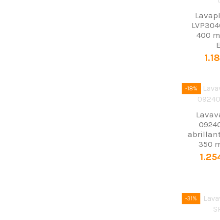
Lavapl
LVP3040
400 m
1.1
-18%
Lavava
0924
abrillan
350 m
1.25
-31%