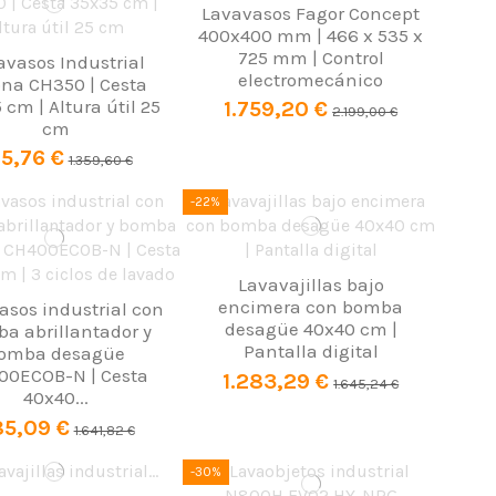
Lavavasos Fagor Concept
400x400 mm | 466 x 535 x
725 mm | Control
avasos Industrial
electromecánico
ona CH350 | Cesta
 cm | Altura útil 25
1.759,20 €
2.199,00 €
cm
5,76 €
1.359,60 €
-22%
Lavavajillas bajo
encimera con bomba
asos industrial con
desagüe 40x40 cm |
a abrillantador y
Pantalla digital
omba desagüe
00ECOB-N | Cesta
1.283,29 €
1.645,24 €
40x40...
5,09 €
1.641,82 €
-30%