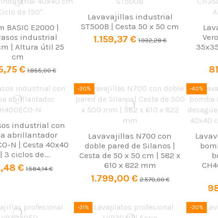
Lavavajillas industrial
ST500B | Cesta 50 x 50 cm
m BASIC E2000 |
Lav
asos industrial
Ver
1.159,37 €
1.932,28 €
m | Altura útil 25
35x35
cm
5,75 €
81
1.855,00 €
-30%
-40%
os industrial con
 abrillantador
Lavavajillas N700 con
Lavav
O-N | Cesta 40x40
doble pared de Silanos |
bomb
 3 ciclos de...
Cesta de 50 x 50 cm | 582 x
b
610 x 822 mm
CH4
,48 €
1.584,14 €
1.799,00 €
2.570,00 €
98
-31%
-30%