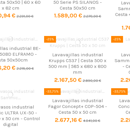
sta 50x50 | 60 x 60
50 Serie PS SILANOS -
Lav
x 82 cm
Cesta 50x50 cm
Samm
Cesta 
0,94 €
1.589,00 €
2.231,00 €
2.270,00 €
1.7
-25%
-25%
llas industrial BE-
-50BD ELFRAMO -
Lavavajillas industrial
Lav
sta 50x50cm
Krupps C537 | Cesta 500 x
Sammi
500 mm | 585 x 680 x 800
- C
6,20 €
2.215,00 €
mm
2.167,50 €
2.2
2.890,00 €
-33,75%
-33,75%
Lavavajillas industrial
Lava
Fagor Concept+ COP-504 -
Conc
asos industrial
Cesta 50 x 50 cm
C
c ULTRA UX-50 -
 x 50 cm - Control
2.677,16 €
2.2
4.041,00 €
digital