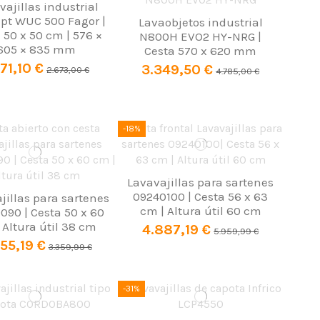
vajillas industrial
pt WUC 500 Fagor |
Lavaobjetos industrial
 50 x 50 cm | 576 ×
N800H EVO2 HY-NRG |
605 × 835 mm
Cesta 570 x 620 mm
871,10 €
3.349,50 €
2.673,00 €
4.785,00 €
-18%
Lavavajillas para sartenes
09240100 | Cesta 56 x 63
jillas para sartenes
cm | Altura útil 60 cm
090 | Cesta 50 x 60
 Altura útil 38 cm
4.887,19 €
5.959,99 €
55,19 €
3.359,99 €
-31%