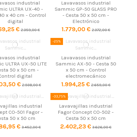
avasos industrial
Lavavasos industrial
ic ULTRA UX-40 -
Sammic GP-50 GLASS PRO
40 x 40 cm - Control
- Cesta 50 x 50 cm -
digital
Electrónico
69,25 €
1.779,00 €
2.359,00 €
2.372,00 €
-25%
avasos industrial
Lavavasos industrial
c ULTRA UX-50 LITE
Sammic AX-50 - Cesta 50
esta 50 x 50 cm -
x 50 cm - Control
Control digital
electromecánico
03,50 €
1.994,25 €
2.938,00 €
2.659,00 €
-33,75%
vajillas industrial
Lavavajillas industrial
ept CO-501 Fagor -
Fagor Concept CO-502 -
esta 50 x 50 cm
Cesta 50 x 50 cm
86,95 €
2.402,23 €
3.452,00 €
3.626,00 €