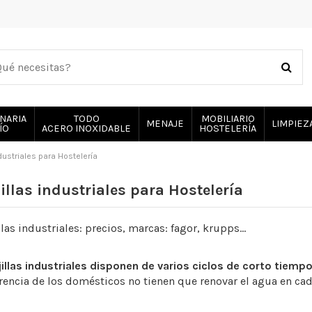
NARIA
TODO
MOBILIARIO
MENAJE
LIMPIEZ
ÍO
ACERO INOXIDABLE
HOSTELERÍA
ndustriales para Hostelería
illas industriales para Hostelería
jillas industriales disponen de varios ciclos de corto tiemp
erencia de los domésticos no tienen que renovar el agua en ca