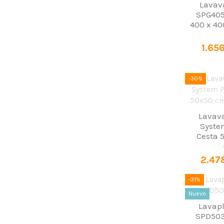
Lavava
SPG405
400 x 40
1.65
-30%
Lavava
System
Cesta 
2.47
-31%
Nuevo
Lavapl
SPD503