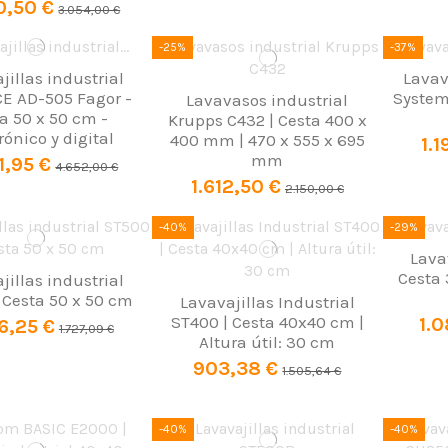
0,50 €
3.054,00 €
-25%
-37%
jillas industrial
Lavav
E AD-505 Fagor -
Systems
Lavavasos industrial
a 50 x 50 cm -
Krupps C432 | Cesta 400 x
rónico y digital
400 mm | 470 x 555 x 695
1.
mm
1,95 €
4.652,00 €
1.612,50 €
2.150,00 €
-40%
-29%
Lava
Cesta 
jillas industrial
 Cesta 50 x 50 cm
Lavavajillas Industrial
ST400 | Cesta 40x40 cm |
1.0
6,25 €
1.727,09 €
Altura útil: 30 cm
903,38 €
1.505,64 €
-40%
-40%