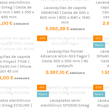
sos electrónico
Lavavaj
 Smeg | Cesta de
cap
Lavavajillas de capota
0 mm | 440 x 555 x
Ces
09240140 | Cesta de 500 x
695 mm
ces
600 mm | 800 x 840 x 1540
mm
6,00 €
2.
2.400,00 €
5.592,39 €
6.819,99 €
-30%
-31%
Nuevo
Lavavajillas frontal
Lava
Advance WUA-503 Fagor |
SPG40
jillas de capota
Cesta 500 x 500 mm | 40
Cest
 Project T110E |
cestas/h
50x50 cm | Altura
útil 45 cm
3.397,10 €
1.5
4.853,00 €
8,00 €
3.540,00 €
-31%
-25%
Nuevo
Nuevo
atos electrónico
Lavaplatos semi
Lavaut
 Smeg ECOLINE |
electrónico SPD500 Smeg
Krupps