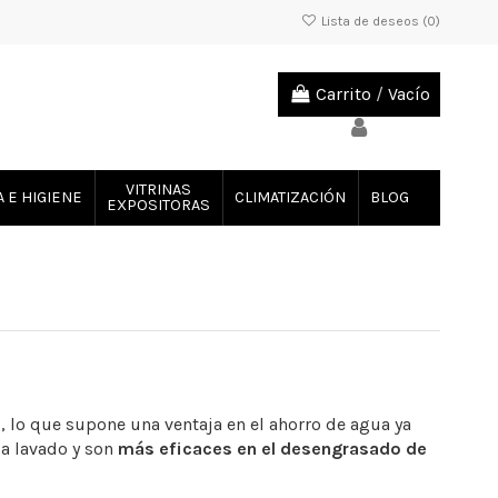
Lista de deseos (
0
)
Carrito
/
Vacío
VITRINAS
A E HIGIENE
CLIMATIZACIÓN
BLOG
EXPOSITORAS
o
, lo que supone una ventaja en el ahorro de agua ya
da lavado y son
más eficaces en el desengrasado de