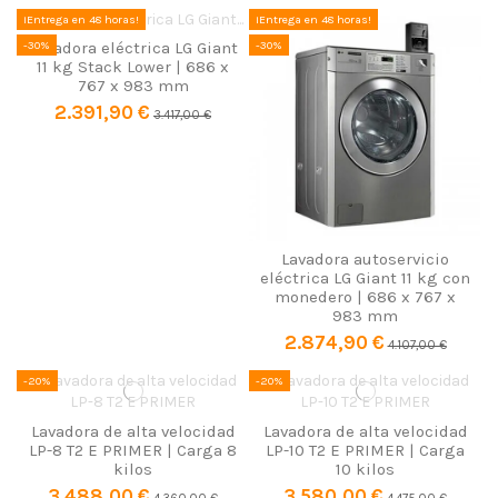
¡Entrega en 48 horas!
¡Entrega en 48 horas!
-30%
-30%
Lavadora eléctrica LG Giant
11 kg Stack Lower | 686 x
767 x 983 mm
2.391,90 €
3.417,00 €
Lavadora autoservicio
eléctrica LG Giant 11 kg con
monedero | 686 x 767 x
983 mm
2.874,90 €
4.107,00 €
-20%
-20%
Lavadora de alta velocidad
Lavadora de alta velocidad
LP-8 T2 E PRIMER | Carga 8
LP-10 T2 E PRIMER | Carga
kilos
10 kilos
3.488,00 €
3.580,00 €