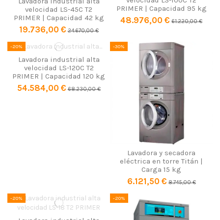
velocidad LS-100C T2
Lavadora industrial alta
PRIMER | Capacidad 95 kg
velocidad LS-45C T2
PRIMER | Capacidad 42 kg
48.976,00 €
61.220,00 €
19.736,00 €
24.670,00 €
-20%
-30%
Lavadora industrial alta
velocidad LS-120C T2
PRIMER | Capacidad 120 kg
54.584,00 €
68.230,00 €
Lavadora y secadora
eléctrica en torre Titán |
Carga 15 kg
6.121,50 €
8.745,00 €
-20%
-20%