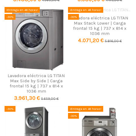
4.360,00 €
4.475,00 €
¡Entrega en 48 horas!
¡Entrega en 48 horas!
-30%
-30%
Lavadora eléctrica LG TITAN
Max Stack Lower | Carga
frontal 15 kg | 737 x 814 x
1036 mm
4.071,20 €
5.816,00 €
Lavadora eléctrica LG TITAN
Max Side by Side | Carga
frontal 15 kg | 737 x 814 x
1036 mm
3.961,30 €
5.659,00 €
-30%
¡Entrega en 48 horas!
-30%