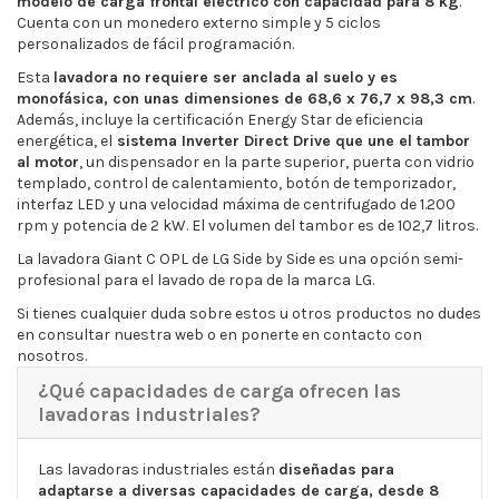
modelo de carga frontal eléctrico con capacidad para 8 kg
.
Cuenta con un monedero externo simple y 5 ciclos
personalizados de fácil programación.
Esta
lavadora no requiere ser anclada al suelo y es
monofásica, con unas dimensiones de 68,6 x 76,7 x 98,3 cm
.
Además, incluye la certificación Energy Star de eficiencia
energética, el
sistema Inverter Direct Drive que une el tambor
al motor
, un dispensador en la parte superior, puerta con vidrio
templado, control de calentamiento, botón de temporizador,
interfaz LED y una velocidad máxima de centrifugado de 1.200
rpm y potencia de 2 kW. El volumen del tambor es de 102,7 litros.
La lavadora Giant C OPL de LG Side by Side es una opción semi-
profesional para el lavado de ropa de la marca LG.
Si tienes cualquier duda sobre estos u otros productos no dudes
en consultar nuestra web o en ponerte en contacto con
nosotros.
¿Qué capacidades de carga ofrecen las
lavadoras industriales?
Las lavadoras industriales están
diseñadas para
adaptarse a diversas capacidades de carga, desde 8