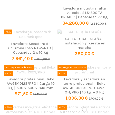
Lavadora industrial alta
velocidad LS-80C T2
PRIMER | Capacidad 77 kg
34.288,00 €
42.860,00 €
-10%
SAT LG TODA ESPAÑA -
Instalación y puesta en
Lavadora+Secadora de
marcha
Columna Ipso NTW+NTD |
Capacidad 2 x 10 kg
380,00 €
7.961,40 €
8.846,00 €
¡Entrega en 48 horas!
¡Entrega en 48 horas!
-30%
-30%
Lavadora profesional Beko
Lavadora y secadora en
AWGB-1012S/PRO | Carga 10
torre profesional | Beko
kg | 630 x 600 x 845 mm
AWGB-1012S/PRO + AWZ-
9H/PRO | 10 kg + 9 kg
871,50 €
1.245,00 €
1.896,30 €
2.709,00 €
-20%
-20%