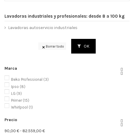
Lavadoras industriales y profesionales: desde 8 a 100 kg
Lavadoras autoservicio industriales
OK
Borrar todo
Marca


Beko Professional
(3)
Ipso
(8)
LG
(9)
Primer
(15)
Whirlpool
(1)
Precio


90,00 € - 82.559,00 €