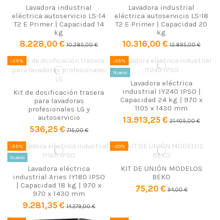
Lavadora industrial
Lavadora industrial
eléctrica autoservicio LS-14
eléctrica autoservicio LS-18
T2 E Primer | Capacidad 14
T2 E Primer | Capacidad 20
kg
kg
8.228,00 €
10.316,00 €
10.285,00 €
12.895,00 €
-25%
-35%
Nuevo
Lavadora eléctrica
industrial IY240 IPSO |
Kit de dosificación trasera
Capacidad 24 kg | 970 x
para lavadoras
1105 x 1430 mm
profesionales LG y
autoservicio
13.913,25 €
21.405,00 €
536,25 €
715,00 €
-35%
-20%
Nuevo
Lavadora eléctrica
KIT DE UNIÓN MODELOS
industrial Aries IY180 IPSO
BEKO
| Capacidad 18 kg | 970 x
75,20 €
94,00 €
970 x 1430 mm
9.281,35 €
14.279,00 €