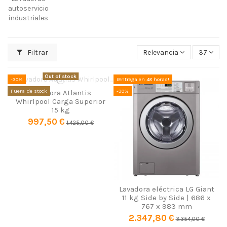
autoservicio
industriales
Filtrar
Relevancia
37
Out of stock
-30%
¡Entrega en 48 horas!
Fuera de stock
-30%
Lavadora Atlantis
Whirlpool Carga Superior
15 kg
997,50 €
1.425,00 €
Lavadora eléctrica LG Giant
11 kg Side by Side | 686 x
767 x 983 mm
2.347,80 €
3.354,00 €