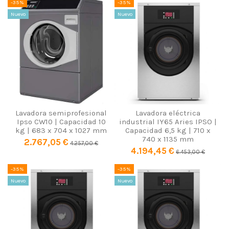
-35%
-35%
Nuevo
Nuevo
Lavadora semiprofesional
Lavadora eléctrica
Ipso CW10 | Capacidad 10
industrial IY65 Aries IPSO |
kg | 683 x 704 x 1027 mm
Capacidad 6,5 kg | 710 x
740 x 1135 mm
2.767,05 €
4.257,00 €
4.194,45 €
6.453,00 €
-35%
-35%
Nuevo
Nuevo