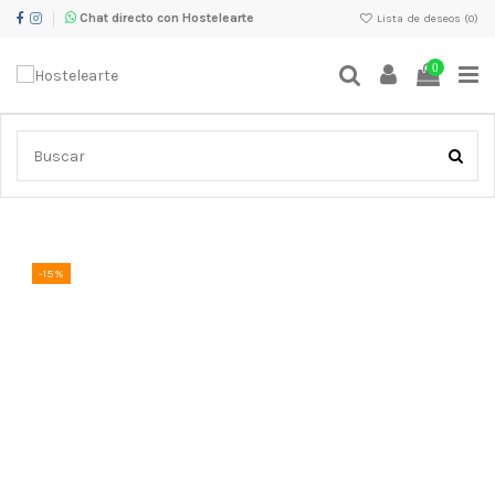
Chat directo con Hostelearte
Lista de deseos (
0
)
0
Inicio
Maquinaria de cocina industrial
Máquinas de café
profesionales
Gaggia La Nera 2G máquina de café con 2 grupos
-15%