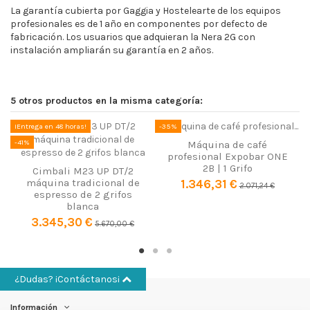
La garantía cubierta por Gaggia y Hostelearte de los equipos
profesionales es de 1 año en componentes por defecto de
fabricación. Los usuarios que adquieran la Nera 2G con
instalación ampliarán su garantía en 2 años.
Catálogo Nera Máquina Café
Ancho
73 cm
Catálogo Gaggia La Nera Máquina de Café
Fondo
53 cm
Descargas (257.85KB)
5 otros productos en la misma categoría:
Alto
42 cm
¡Entrega en 48 horas!
-35%
-
Instrucciones La Nera
Potencia (W)
2.800 W
Instrucciones Gaggia La Nera Máquina de Café
-41%
Máquina de café
profesional Expobar ONE
Descargas (1.19MB)
Voltaje
230 V/50-60Hz
2B | 1 Grifo
Cimbali M23 UP DT/2
máquina tradicional de
1.346,31 €
2.071,24 €
Peso
52 kg
espresso de 2 grifos
blanca
Material
Acero inoxidable
3.345,30 €
5.670,00 €
Color
Gris y negro
Grupo de grifos de café
2
¿Dudas? ¡Contáctanos¡
Caldera
13 litros
Conexión a la red hídrica
Información
Sí