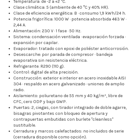
Temperatura: de -2 a +2 °C.
Clase climática: 5 (ambiente de 40 °C y 40% HR).
Clase de eficiencia energética: B · consumo 1,9 kWh/24 h.
Potencia frigorífica: 1000 W · potencia absorbida 463 W ·
2,44 A.
Alimentación: 230 V · 1 fase · 50 Hz.
Sistema: condensación ventilada · evaporación forzada ·
expansión por capilar.
Evaporador: tratado con epoxi de poliéster anticorrosión.
Desescarche: por parada de compresor · bandeja
evaporativa sin resistencia eléctrica.
Refrigerante: R290 (110 g).
Control: digital de alta precisión.
Construcción: exterior e interior en acero inoxidable AISI
304 · respaldo en acero galvanizado · uniones de amplio
radio.
Aislamiento: poliuretano de 55 mm y 40 kg/m³, libre de
CFC, cero ODP y bajo GWP.
Puertas: 2, ciegas, con tirador integrado de doble agarre,
bisagras pivotantes con bloqueo de apertura y
contrapuertas embutidas con burlete "cleanless"
sustituible.
Cerradura y marcos calefactados: no incluidos de serie
(cerradura disponible como opción).