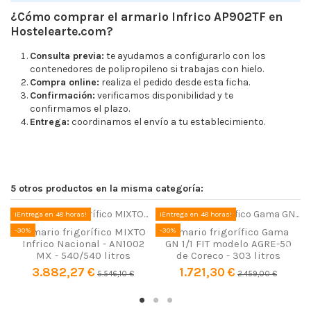
¿Cómo comprar el armario Infrico AP902TF en
Hostelearte.com?
Consulta previa:
te ayudamos a configurarlo con los
contenedores de polipropileno si trabajas con hielo.
Compra online:
realiza el pedido desde esta ficha.
Confirmación:
verificamos disponibilidad y te
confirmamos el plazo.
Entrega:
coordinamos el envío a tu establecimiento.
Dimensiones (largo x fondo x
112,4 x 77,5 x 206 cm
alto)
5 otros productos en la misma categoría:
Litros
895 litros
¡Entrega en 48 horas!
¡Entrega en 48 horas!
-
Grados (ºC)
-2°C/+2°C
-30%
-30%
Armario frigorífico MIXTO
Armario frigorífico Gama
Infrico Nacional - AN1002
GN 1/1 FIT modelo AGRE-50
Puertas (Inox o Cristal)
Acero Inoxidable
MX - 540/540 litros
de Coreco - 303 litros
Número de puertas
2
3.882,27 €
1.721,30 €
5.546,10 €
2.459,00 €
Material
Acero inoxidable