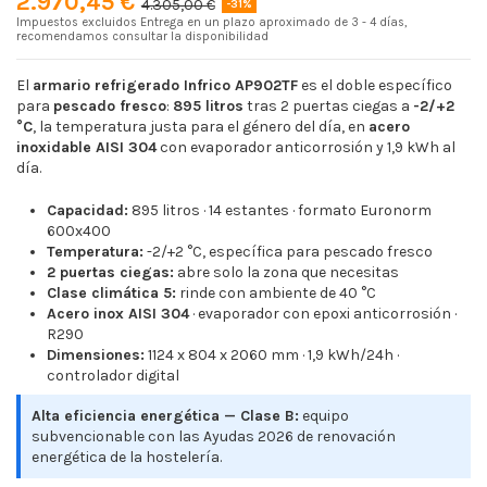
2.970,45 €
4.305,00 €
-31%
Impuestos excluidos
Entrega en un plazo aproximado de 3 - 4 días,
recomendamos consultar la disponibilidad
El
armario refrigerado Infrico AP902TF
es el doble específico
para
pescado fresco
:
895 litros
tras 2 puertas ciegas a
-2/+2
°C
, la temperatura justa para el género del día, en
acero
inoxidable AISI 304
con evaporador anticorrosión y 1,9 kWh al
día.
Capacidad:
895 litros · 14 estantes · formato Euronorm
600x400
Temperatura:
-2/+2 °C, específica para pescado fresco
2 puertas ciegas:
abre solo la zona que necesitas
Clase climática 5:
rinde con ambiente de 40 °C
Acero inox AISI 304
· evaporador con epoxi anticorrosión ·
R290
Dimensiones:
1124 x 804 x 2060 mm · 1,9 kWh/24h ·
controlador digital
Alta eficiencia energética — Clase B:
equipo
subvencionable con las Ayudas 2026 de renovación
energética de la hostelería.