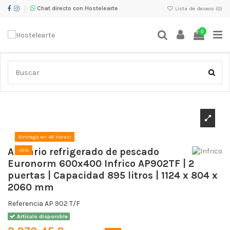
Chat directo con Hostelearte
Lista de deseos (
0
)
0
Inicio
Maquinaria de Frío
Armarios refrigerados industriales
Armario refrigerado de pescado Euronorm 600x400 Infrico AP902TF | 2
puertas | Capacidad 895 litros | 1124 x 804 x 2060 mm
¡Entrega en 48 horas!
Armario refrigerado de pescado
-31%
Euronorm 600x400 Infrico AP902TF | 2
puertas | Capacidad 895 litros | 1124 x 804 x
2060 mm
Referencia
AP 902 T/F
Artículo disponible