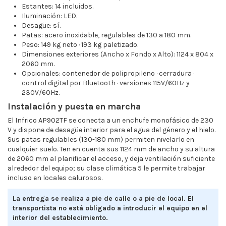
Estantes: 14 incluidos.
Iluminación: LED.
Desagüe: sí.
Patas: acero inoxidable, regulables de 130 a 180 mm.
Peso: 149 kg neto · 193 kg paletizado.
Dimensiones exteriores (Ancho x Fondo x Alto): 1124 x 804 x
2060 mm.
Opcionales: contenedor de polipropileno · cerradura ·
control digital por Bluetooth · versiones 115V/60Hz y
230V/60Hz.
Instalación y puesta en marcha
El Infrico AP902TF se conecta a un enchufe monofásico de 230
V y dispone de desagüe interior para el agua del género y el hielo.
Sus patas regulables (130-180 mm) permiten nivelarlo en
cualquier suelo. Ten en cuenta sus 1124 mm de ancho y su altura
de 2060 mm al planificar el acceso, y deja ventilación suficiente
alrededor del equipo; su clase climática 5 le permite trabajar
incluso en locales calurosos.
La entrega se realiza a pie de calle o a pie de local. El
transportista no está obligado a introducir el equipo en el
interior del establecimiento.