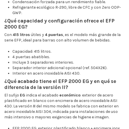
Condensación forzada para un rendimiento fiable.
Refrigerante ecológico R-290, libre de CFC y con Zero ODP-
GWP.
¿Qué capacidad y configuración ofrece el EFP
2000 EG?
Con
415 litros
útiles y
4 puertas
, es el modelo más grande de la
serie EFP, ideal para barras con alto volumen de bebidas.
Capacidad: 415 litros.
4 puertas abatibles.
Incluye 3 separadores interiores.
Separador interior adicional opcional (ref. 504X26).
Interior en acero inoxidable AISI 430.
¿Qué acabado tiene el EFP 2000 EG y en qué se
diferencia de la versión II?
El sufijo
EG
indica el acabado
económico
: exterior de acero
plastificado en blanco con encimera de acero inoxidable AISI
430. La versión
II
del mismo modelo se fabrica con exterior en
acero inoxidable AISI 304, indicada para instalaciones de uso
más intensivo o mayores exigencias de higiene e imagen.
EFP 2000 EG: exterior plastificado blanco + encimera inox