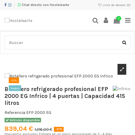
Chat directo con Hostelearte
Lista de deseos (
0
)
0
Inicio
Maquinaria de Frío
Botelleros frigoríficos y enfriadores de
botellas
Botellero refrigerado profesional EFP 2000 EG Infrico | 4 puertas |
Capacidad 415 litros
-31%
Botellero refrigerado profesional EFP
Nuevo
2000 EG Infrico | 4 puertas | Capacidad 415
litros
Referencia
EFP 2000 EG
Artículo disponible
839,04 €
1.216,00 €
-31%
Impuestos excluidos
Entrega en un plazo aproximado de 3 - 4 días,