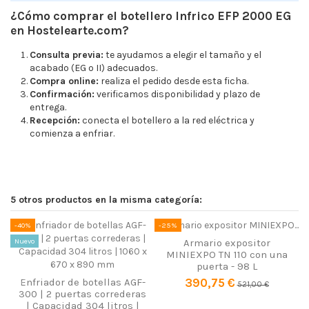
¿Cómo comprar el botellero Infrico EFP 2000 EG
en Hostelearte.com?
Consulta previa:
te ayudamos a elegir el tamaño y el
acabado (EG o II) adecuados.
Compra online:
realiza el pedido desde esta ficha.
Confirmación:
verificamos disponibilidad y plazo de
entrega.
Recepción:
conecta el botellero a la red eléctrica y
comienza a enfriar.
Ancho
1954 mm
Fondo
550 mm
5 otros productos en la misma categoría:
Alto
880 mm
-40%
-25%
-
Rango temperatura trabajo
+3 a +6 °C
Nuevo
Armario expositor
MINIEXPO TN 110 con una
(°C)
puerta - 98 L
Refrigerante
R-600a
390,75 €
Enfriador de botellas AGF-
521,00 €
300 | 2 puertas correderas
Capacidad enfriadores
Entre 301 y 500 litros
| Capacidad 304 litros |