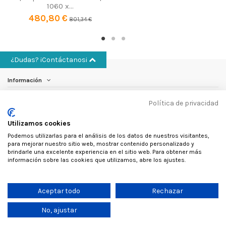
1060 x...
480,80 €
801,34 €
¿Dudas? ¡Contáctanos¡
Información
Política de privacidad
Cuenta
Utilizamos cookies
Otros
Podemos utilizarlas para el análisis de los datos de nuestros visitantes,
para mejorar nuestro sitio web, mostrar contenido personalizado y
Contáctanos
brindarle una excelente experiencia en el sitio web. Para obtener más
información sobre las cookies que utilizamos, abre los ajustes.
Follow us
Aceptar todo
Rechazar
No, ajustar