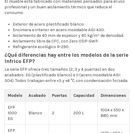
El mueble está fabricado con materiales pensados para el uso
profesional y un buen aislamiento térmico que reduce el
consumo.
Exterior de acero plastificado blanco.
Encimera e interior en acero inoxidable AISI 430.
Aislamiento de 40 mm de espesor y 40 kg/m³ de densidad.
Aislamiento libre de CFC, con Zero ODP-GWP.
Refrigerante ecológico R-290.
¿Qué diferencias hay entre los modelos de la serie
Infrico EFP?
La serie EFP ofrece tres tamaños (2, 3 y 4 puertas) en dos
acabados: EG (plastificado blanco) e II (acero inoxidable AISI
304). Todos trabajan entre +3 y +6 °C con condensación forzada.
Modelo
Acabado
Puertas
Capacidad
Dimensiones
EFP
1004 x 550 x
1000
Blanco
2
200 L
880 mm
EG
EFP