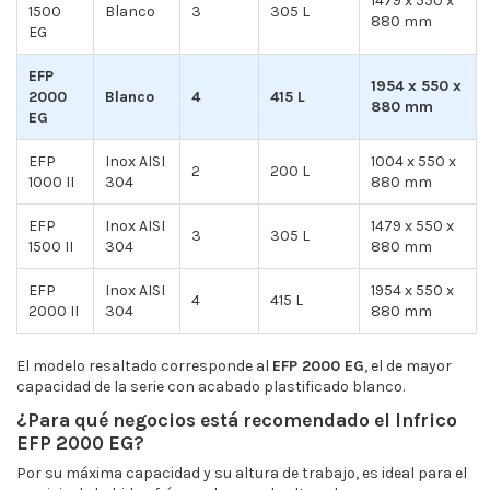
1479 x 550 x
1500
Blanco
3
305 L
880 mm
EG
EFP
1954 x 550 x
2000
Blanco
4
415 L
880 mm
EG
EFP
Inox AISI
1004 x 550 x
2
200 L
1000 II
304
880 mm
EFP
Inox AISI
1479 x 550 x
3
305 L
1500 II
304
880 mm
EFP
Inox AISI
1954 x 550 x
4
415 L
2000 II
304
880 mm
El modelo resaltado corresponde al
EFP 2000 EG
, el de mayor
capacidad de la serie con acabado plastificado blanco.
¿Para qué negocios está recomendado el Infrico
EFP 2000 EG?
Por su máxima capacidad y su altura de trabajo, es ideal para el