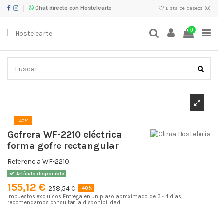
Chat directo con Hostelearte
Lista de deseos (
0
)
0
Inicio
Maquinaria Calor y Cocción
Gofreras profesionales
Gofrera
WF-2210 eléctrica forma gofre rectangular
-40%
Gofrera WF-2210 eléctrica
forma gofre rectangular
Referencia
WF-2210
Artículo disponible
155,12 €
258,54 €
-40%
Impuestos excluidos
Entrega en un plazo aproximado de 3 - 4 días,
recomendamos consultar la disponibilidad