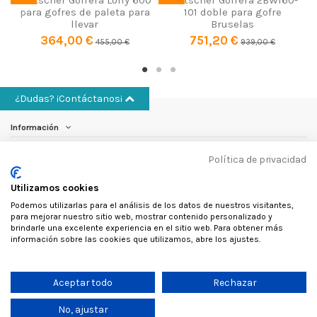
para gofres de paleta para
101 doble para gofre
llevar
Bruselas
364,00 €
751,20 €
455,00 €
939,00 €
¿Dudas? ¡Contáctanos¡
Información
Política de privacidad
Cuenta
Utilizamos cookies
Otros
Podemos utilizarlas para el análisis de los datos de nuestros visitantes,
para mejorar nuestro sitio web, mostrar contenido personalizado y
Contáctanos
brindarle una excelente experiencia en el sitio web. Para obtener más
información sobre las cookies que utilizamos, abre los ajustes.
Follow us
Aceptar todo
Rechazar
No, ajustar