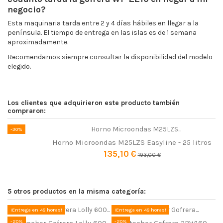
negocio?
Esta maquinaria tarda entre 2 y 4 días hábiles en llegar a la
península. El tiempo de entrega en las islas es de 1 semana
aproximadamente.
Recomendamos siempre consultar la disponibilidad del modelo
elegido.
Potencia (W)
1500 W
Dimensiones (ancho x fondo x
30 x 38 x 27 cm
Los clientes que adquirieron este producto también
alto) cm
compraron:
Rango temperatura trabajo
50 - 300 °C
-30%
(°C)
Horno Microondas M25LZS Easyline - 25 litros
Tamaño del gofre
10 x 16,5 cm
135,10 €
193,00 €
Tipo de gofrera
Simple
¡Entrega en 48 horas!
-40%
¡Entrega en 48 horas!
-20%
-982,00 €
Crepera eléctrica profesional EC-1 | Placa Ø 400 mm | 450 
Futurmat Ottima Evo blanca máquina de café con 2 gr
Bartscher Gofrera MDI Donut 900 para 9 gofres redon
Forma de Gofre
Rectangular
5 otros productos en la misma categoría:
230 mm
1.797,00 €
356,00 €
445,00 €
2.779,00 €
162,53 €
270,89 €
¡Entrega en 48 horas!
¡Entrega en 48 horas!
-
144
d.
17
:
24
:
13
-20%
-20%
Bartscher Gofrera Lolly 600
Bartscher Gofrera 2BW160-