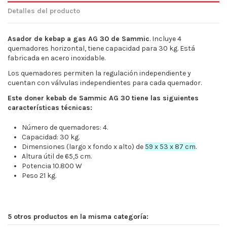
Detalles del producto
Asador de kebap a gas AG 30 de Sammic
. Incluye 4
quemadores horizontal, tiene capacidad para 30 kg. Está
fabricada en acero inoxidable.
Los quemadores permiten la regulación independiente y
cuentan con válvulas independientes para cada quemador.
Este doner kebab de Sammic AG 30 tiene las siguientes
características técnicas:
Número de quemadores: 4.
Capacidad: 30 kg.
Dimensiones (largo x fondo x alto) de
59 x 53 x 87 cm
.
Altura útil de 65,5 cm.
Potencia 10.800 W
Peso 21 kg.
Dimensiones (largo x fondo x
59 x 53 x 87 cm
alto)
5 otros productos en la misma categoría:
Funcionamiento
Gas