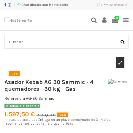
Chat directo con Hostelearte
Lista de deseos (
0
)
0
Inicio
Maquinaria Calor y Cocción
Máquina de kebab
Asador
Kebab AG 30 Sammic - 4 quemadores - 30 kg - Gas
-25%
Asador Kebab AG 30 Sammic - 4
quemadores - 30 kg - Gas
Referencia
AG-30 Sammic
Artículo disponible
1.597,50 €
2.130,00 €
-25%
Impuestos excluidos
Entrega en un plazo aproximado de 3 - 4 días,
recomendamos consultar la disponibilidad