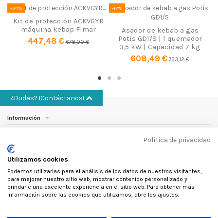
-34%
-17%
-
Capacidad
30 kg
Kit de protección ACKVGYR
máquina kebap Fimar
Potencia (W)
10.800
Asador de kebab a gas
Potis GD1/S | 1 quemador
447,48 €
678,00 €
Peso
21 kg
3,5 kW | Capacidad 7 kg
608,49 €
733,12 €
Número de quemadores
4
¿Dudas? ¡Contáctanos¡
Información
Política de privacidad
Cuenta
Utilizamos cookies
Otros
Podemos utilizarlas para el análisis de los datos de nuestros visitantes,
para mejorar nuestro sitio web, mostrar contenido personalizado y
Contáctanos
brindarle una excelente experiencia en el sitio web. Para obtener más
información sobre las cookies que utilizamos, abre los ajustes.
Follow us