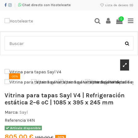
Chat directo con Hostelearte
Lista de deseos (
0
)
0
Inicio
Vitrinas expositoras
Vitrinas de tapas
Vitrina para tapas
Sayl V4 | Refrigeración estática 2–6 ºC | 1085 x 395 x 245 mm
-30%
Vitrina para tapas Sayl V4 | Refrigeración
estática 2–6 ºC | 1085 x 395 x 245 mm
Marca:
Sayl
Referencia
V4N
Artículo disponible
805,00 €
1.150,00 €
-30%