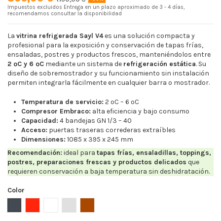
Impuestos excluidos
Entrega en un plazo aproximado de 3 - 4 días,
recomendamos consultar la disponibilidad
La
vitrina refrigerada Sayl V4
es una solución compacta y
profesional para la exposición y conservación de tapas frías,
ensaladas, postres y productos frescos, manteniéndolos entre
2 ºC y 6 ºC
mediante un sistema de
refrigeración estática
. Su
diseño de sobremostrador y su funcionamiento sin instalación
permiten integrarla fácilmente en cualquier barra o mostrador.
Temperatura de servicio:
2 ºC – 6 ºC
Compresor Embraco:
alta eficiencia y bajo consumo
Capacidad:
4 bandejas GN 1/3 – 40
Acceso:
puertas traseras correderas extraíbles
Dimensiones:
1085 x 395 x 245 mm
Recomendación:
ideal para
tapas frías, ensaladillas, toppings,
postres, preparaciones frescas y productos delicados
que
requieren conservación a baja temperatura sin deshidratación.
Color
Negro
Rojo
Blanco
Plata
Ebano