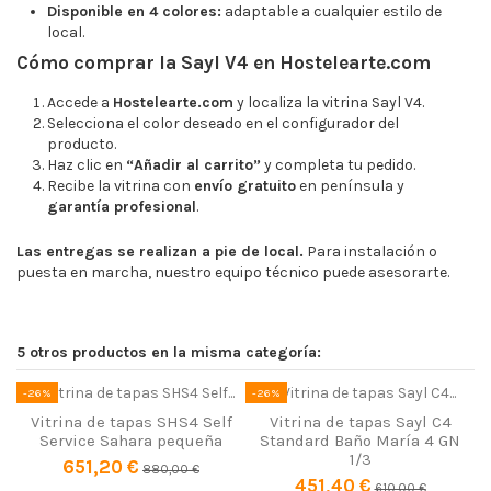
Disponible en 4 colores:
adaptable a cualquier estilo de
local.
Cómo comprar la Sayl V4 en Hostelearte.com
Accede a
Hostelearte.com
y localiza la vitrina Sayl V4.
Selecciona el color deseado en el configurador del
producto.
Haz clic en
“Añadir al carrito”
y completa tu pedido.
Recibe la vitrina con
envío gratuito
en península y
garantía profesional
.
Las entregas se realizan a pie de local.
Para instalación o
puesta en marcha, nuestro equipo técnico puede asesorarte.
Ancho
1085 mm
Fondo
395 mm
5 otros productos en la misma categoría:
Alto
245 mm
-26%
-26%
-
Tipo de Vitrina
Refrigerada
Vitrina de tapas SHS4 Self
Vitrina de tapas Sayl C4
Service Sahara pequeña
Standard Baño María 4 GN
Número de pisos
1 piso
1/3
651,20 €
880,00 €
451,40 €
610,00 €