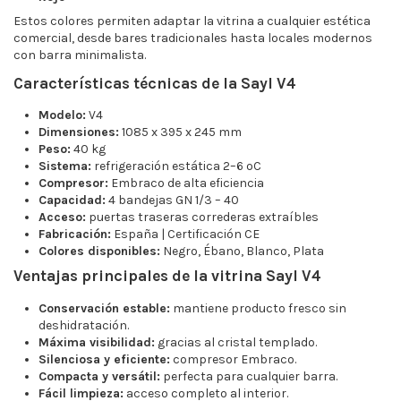
Estos colores permiten adaptar la vitrina a cualquier estética
comercial, desde bares tradicionales hasta locales modernos
con barra minimalista.
Características técnicas de la Sayl V4
Modelo:
V4
Dimensiones:
1085 x 395 x 245 mm
Peso:
40 kg
Sistema:
refrigeración estática 2–6 ºC
Compresor:
Embraco de alta eficiencia
Capacidad:
4 bandejas GN 1/3 – 40
Acceso:
puertas traseras correderas extraíbles
Fabricación:
España | Certificación CE
Colores disponibles:
Negro, Ébano, Blanco, Plata
Ventajas principales de la vitrina Sayl V4
Conservación estable:
mantiene producto fresco sin
deshidratación.
Máxima visibilidad:
gracias al cristal templado.
Silenciosa y eficiente:
compresor Embraco.
Compacta y versátil:
perfecta para cualquier barra.
Fácil limpieza:
acceso completo al interior.